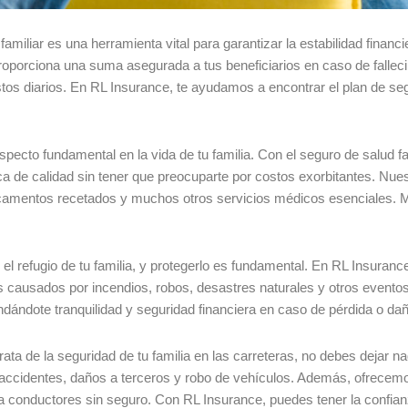
familiar es una herramienta vital para garantizar la estabilidad financ
oporciona una suma asegurada a tus beneficiarios en caso de fallecim
os diarios. En RL Insurance, te ayudamos a encontrar el plan de segu
specto fundamental en la vida de tu familia. Con el seguro de salud fa
a de calidad sin tener que preocuparte por costos exorbitantes. Nue
camentos recetados y muchos otros servicios médicos esenciales. Man
el refugio de tu familia, y protegerlo es fundamental. En RL Insuran
os causados por incendios, robos, desastres naturales y otros event
ndándote tranquilidad y seguridad financiera en caso de pérdida o dañ
ata de la seguridad de tu familia en las carreteras, no debes dejar n
e accidentes, daños a terceros y robo de vehículos. Además, ofrecem
ra conductores sin seguro. Con RL Insurance, puedes tener la confianz