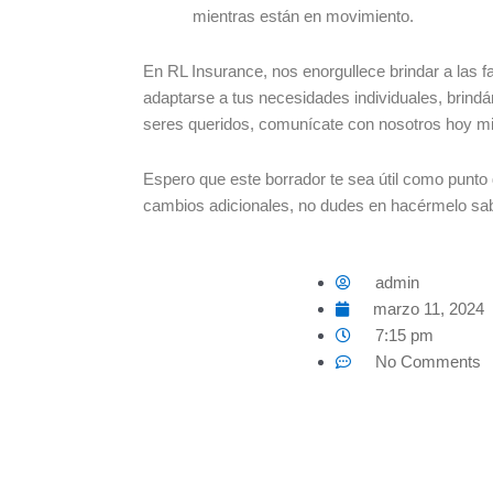
mientras están en movimiento.
En RL Insurance, nos enorgullece brindar a las f
adaptarse a tus necesidades individuales, brind
seres queridos, comunícate con nosotros hoy m
Espero que este borrador te sea útil como punto d
cambios adicionales, no dudes en hacérmelo sabe
admin
marzo 11, 2024
7:15 pm
No Comments